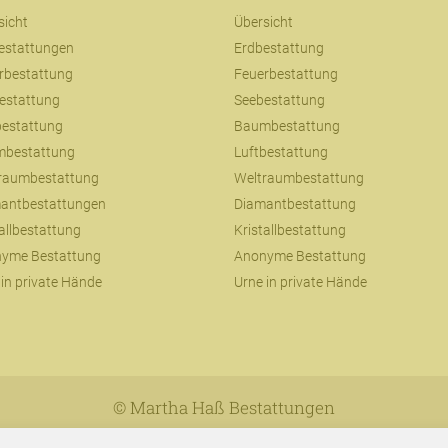
sicht
Übersicht
estattungen
Erdbestattung
rbestattung
Feuerbestattung
estattung
Seebestattung
bestattung
Baumbestattung
bestattung
Luftbestattung
raumbestattung
Weltraumbestattung
antbestattungen
Diamantbestattung
tallbestattung
Kristallbestattung
yme Bestattung
Anonyme Bestattung
 in private Hände
Urne in private Hände
© Martha Haß Bestattungen